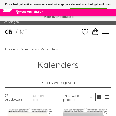
×
14
Reviews
Door het gebruiken van onze website, ga je akkoord met het gebruik van
8,7
cookies om onze website te verbeteren.
Dit bericht verbergen
Meer over cookies »
Geproduceerd in eigen drukkerij - Gratis verzending vanaf € 49 - Levertijd: 2-5
werkdagen
Verlanglijst
Winkelwag
Home
/
Kalenders
/
Kalenders
Kalenders
Filters weergeven
27
Sorteren
Nieuwste
producten
op
producten