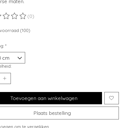
erse maten.
(0)
ordeling van dit product is
0
van de 5
voorraad (100)
ng:
*
lheid:
Toevoegen aan winkelwagen
Plaats bestelling
oegen om te vergelijken