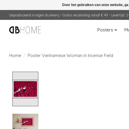
Door het gebruiken van onze website, ga
Geproduceerd in eigen drukkerij - Gratis verzending vanaf € 49 - Levertijd:
Posters
Mu
Home
/
Poster Vietnamese Woman in Incense Field
Product image slideshow Items