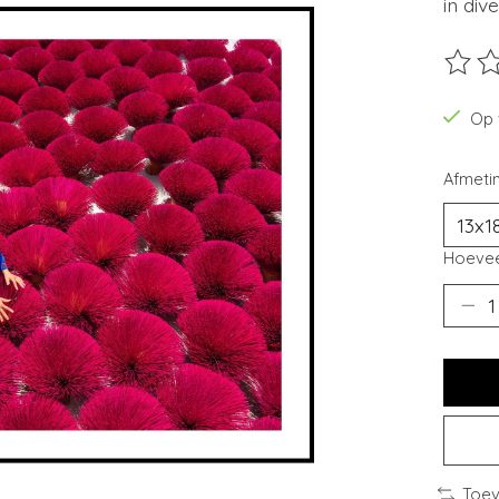
in div
De beo
Op 
Afmeti
Hoevee
Toev