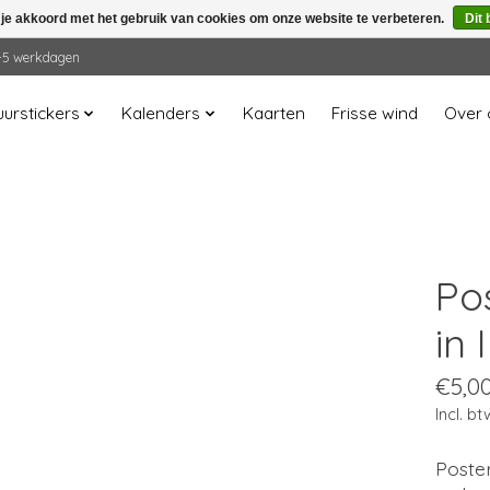
 je akkoord met het gebruik van cookies om onze website te verbeteren.
Dit 
 2-5 werkdagen
urstickers
Kalenders
Kaarten
Frisse wind
Over 
Po
in 
€5,0
Incl. bt
Poste