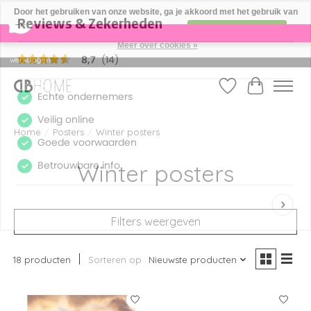
×
14
Reviews
Door het gebruiken van onze website, ga je akkoord met het gebruik van
8,7
cookies om onze website te verbeteren.
Dit bericht verbergen
Meer over cookies »
Geproduceerd in eigen drukkerij - Gratis verzending vanaf € 49 - Levertijd: 2-5
werkdagen
Verlanglijst
Winkelwag
Home
/
Posters
/
Winter posters
Winter posters
Filters weergeven
18 producten
Sorteren op
Nieuwste producten