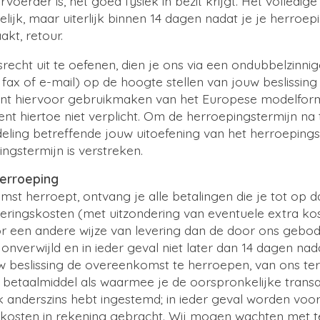
ervoerder is, het goed fysiek in bezit krijgt. Het volled
elijk, maar uiterlijk binnen 14 dagen nadat je je herroe
kt, retour.
echt uit te oefenen, dien je ons via een ondubbelzinnige
t, fax of e-mail) op de hoogte stellen van jouw beslissi
unt hiervoor gebruikmaken van het Europese modelform
nt hiertoe niet verplicht. Om de herroepingstermijn na 
ling betreffende jouw uitoefening van het herroepings
ngstermijn is verstreken.
herroeping
mst herroept, ontvang je alle betalingen die je tot op
everingskosten (met uitzondering van eventuele extra k
r een andere wijze van levering dan de door ons geb
 onverwijld en in ieder geval niet later dan 14 dagen na
uw beslissing de overeenkomst te herroepen, van ons ter
 betaalmiddel als waarmee je de oorspronkelijke transac
ijk anderszins hebt ingestemd; in ieder geval worden voo
kosten in rekening gebracht. Wij mogen wachten met te