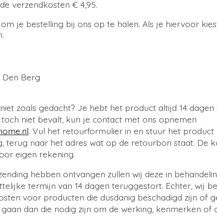
n de verzendkosten € 4,95.
om je bestelling bij ons op te halen. Als je hiervoor kies
.
t Den Berg
iet zoals gedacht? Je hebt het product altijd 14 dagen vr
 toch niet bevalt, kun je contact met ons opnemen
home.nl
. Vul het retourformulier in en stuur het product
g, terug naar het adres wat op de retourbon staat. De 
voor eigen rekening.
zending hebben ontvangen zullen wij deze in behandeli
telijke termijn van 14 dagen teruggestort. Echter, wij 
osten voor producten die dusdanig beschadigd zijn of 
 gaan dan die nodig zijn om de werking, kenmerken of 