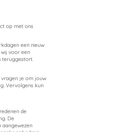
act op met ons
erkdagen een nieuw
 wij voor een
 teruggestort.
e vragen je om jouw
ng. Vervolgens kun
 redenen de
ng. De
jou aangewezen