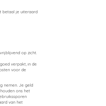
t betaal je uiteraard
ijblijvend op zicht.
 goed verpakt, in de
kosten voor de
ng nemen. Je geld
behouden ons het
gebruikssporen
aard van het