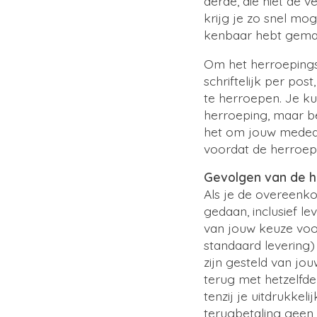
derde, die niet de v
krijg je zo snel mog
kenbaar hebt gemaa
Om het herroepingsr
schriftelijk per pos
te herroepen. Je k
herroeping, maar be
het om jouw medede
voordat de herroepi
Gevolgen van de 
Als je de overeenko
gedaan, inclusief l
van jouw keuze voo
standaard levering)
zijn gesteld van jo
terug met hetzelfde
tenzij je uitdrukkel
terugbetaling geen 