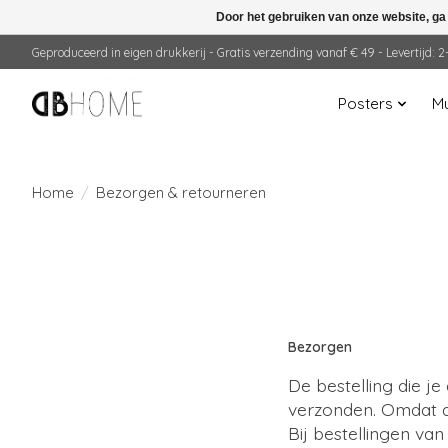
Door het gebruiken van onze website, ga
Geproduceerd in eigen drukkerij - Gratis verzending vanaf € 49 - Levertijd:
Posters
Mu
Home
/
Bezorgen & retourneren
Bezorgen
De bestelling die j
verzonden. Omdat de
Bij bestellingen va