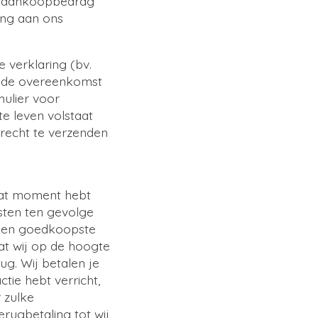
ige aankoopbedrag
ping aan ons
 verklaring (bv.
ng de overeenkomst
ulier voor
te leven volstaat
recht te verzenden
 dat moment hebt
osten ten gevolge
oden goedkoopste
dat wij op de hoogte
ug. Wij betalen je
tie hebt verricht,
r zulke
rugbetaling tot wij