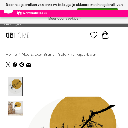
×
14
Reviews
Door het gebruiken van onze website, ga je akkoord met het gebruik van
8,7
cookies om onze website te verbeteren.
Dit bericht verbergen
Meer over cookies »
Geproduceerd in eigen drukkerij - Gratis verzending vanaf € 49 - Levertijd: 2-5
werkdagen
Verlanglijst
Winkelwag
Home
/
Muursticker Branch Gold - verwijderbaar
Product image slideshow Items