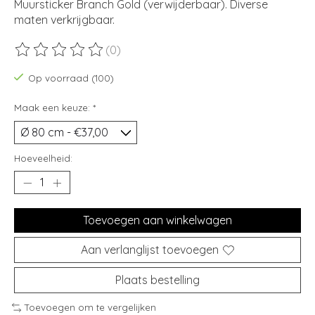
Muursticker Branch Gold (verwijderbaar). Diverse
maten verkrijgbaar.
(0)
De beoordeling van dit product is
0
van de 5
Op voorraad (100)
Maak een keuze:
*
Hoeveelheid:
Toevoegen aan winkelwagen
Aan verlanglijst toevoegen
Plaats bestelling
Toevoegen om te vergelijken