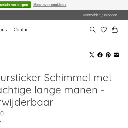
bericht verbergen
Meer over cookies »
Aanmelden / Inloggen
ons
Contact
ursticker Schimmel met
achtige lange manen -
rwijderbaar
00
w