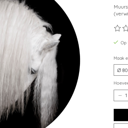
Muurs
(verwi
De beo
Op 
Maak e
Hoevee