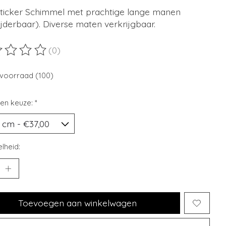
ticker Schimmel met prachtige lange manen
jderbaar). Diverse maten verkrijgbaar.
(0)
ordeling van dit product is
0
van de 5
voorraad (100)
en keuze:
*
lheid:
Toevoegen aan winkelwagen