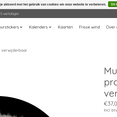
 je akkoord met het gebruik van cookies om onze website te verbeteren.
Dit 
 2-5 werkdagen
urstickers
Kalenders
Kaarten
Frisse wind
Over 
- verwijderbaar
Mu
pr
ve
€37,
Incl. bt