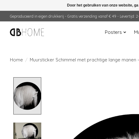
Door het gebruiken van onze website, ga
Geproduceerd in eigen drukkerij - Gratis verzending vanaf € 49 - Levertijd:
Posters
Mu
Home
/
Muursticker Schimmel met prachtige lange manen 
Product image slideshow Items