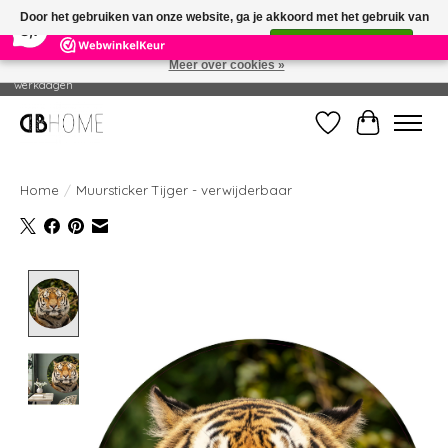
×
14
Reviews
Door het gebruiken van onze website, ga je akkoord met het gebruik van
8,7
cookies om onze website te verbeteren.
Dit bericht verbergen
Meer over cookies »
Geproduceerd in eigen drukkerij - Gratis verzending vanaf € 49 - Levertijd: 2-5
werkdagen
Verlanglijst
Winkelwag
Home
/
Muursticker Tijger - verwijderbaar
Product image slideshow Items