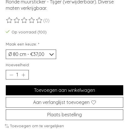
Ronde muursticker - Tijger (verwijderbaar). Diverse
maten verkrijgbaar.
(0)
De beoordeling van dit product is
0
van de 5
Op voorraad (100)
Maak een keuze:
*
Hoeveelheid:
Toevoegen aan winkelwagen
Aan verlanglijst toevoegen
Plaats bestelling
Toevoegen om te vergelijken