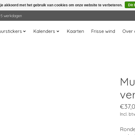
 je akkoord met het gebruik van cookies om onze website te verbeteren.
Dit 
 2-5 werkdagen
urstickers
Kalenders
Kaarten
Frisse wind
Over 
Muu
ve
€37,
Incl. bt
Ronde 