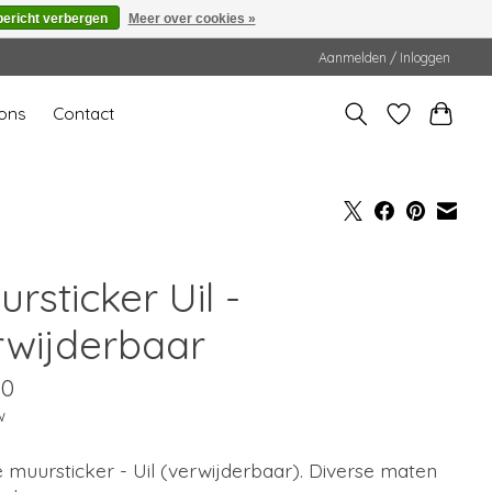
bericht verbergen
Meer over cookies »
Aanmelden / Inloggen
ons
Contact
rsticker Uil -
rwijderbaar
00
w
muursticker - Uil (verwijderbaar). Diverse maten