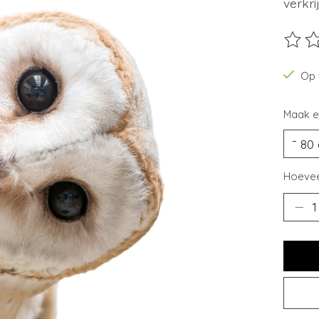
verkri
De beo
Op 
Maak e
Hoevee