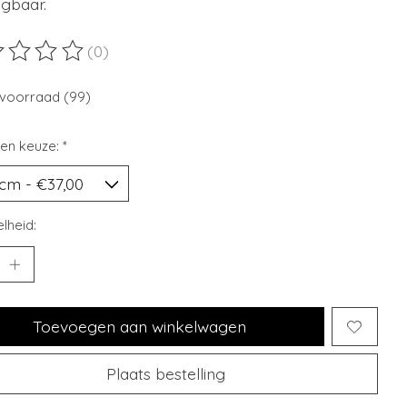
jgbaar.
(0)
ordeling van dit product is
0
van de 5
voorraad (99)
en keuze:
*
lheid:
Toevoegen aan winkelwagen
Plaats bestelling