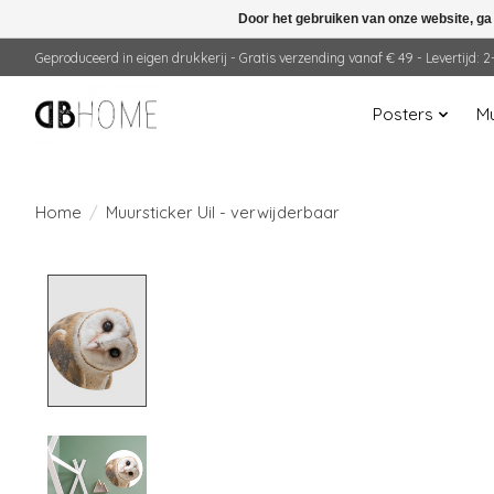
Door het gebruiken van onze website, ga
Geproduceerd in eigen drukkerij - Gratis verzending vanaf € 49 - Levertijd:
Posters
Mu
Home
/
Muursticker Uil - verwijderbaar
Product image slideshow Items