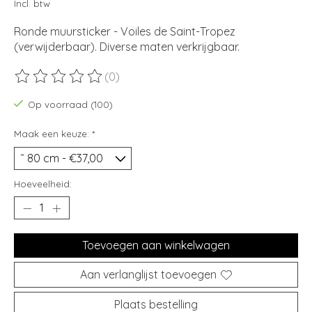
Incl. btw
Ronde muursticker - Voiles de Saint-Tropez
(verwijderbaar). Diverse maten verkrijgbaar.
(0)
De beoordeling van dit product is
0
van de 5
Op voorraad (100)
Maak een keuze:
*
Hoeveelheid:
Toevoegen aan winkelwagen
Aan verlanglijst toevoegen
Plaats bestelling