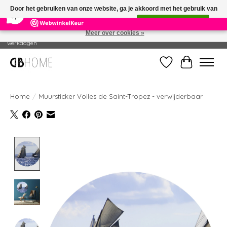
×
14
Reviews
Door het gebruiken van onze website, ga je akkoord met het gebruik van
8,7
cookies om onze website te verbeteren.
Dit bericht verbergen
Meer over cookies »
Geproduceerd in eigen drukkerij - Gratis verzending vanaf € 49 - Levertijd: 2-5
werkdagen
Verlanglijst
Winkelwag
Home
/
Muursticker Voiles de Saint-Tropez - verwijderbaar
Product image slideshow Items