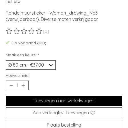
Incl. btw
Ronde muursticker - Woman_drawing_No3
(verwijderbaar). Diverse maten verkrijgbaar.
(0)
De beoordeling van dit product is
0
van de 5
Op voorraad (100)
Maak een keuze:
*
Hoeveelheid:
Toevoegen aan winkelwagen
Aan verlanglijst toevoegen
Plaats bestelling