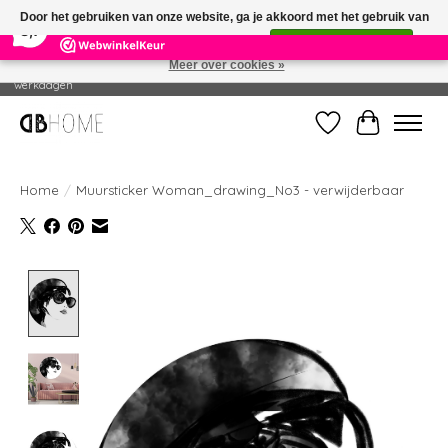
×
14
Reviews
Door het gebruiken van onze website, ga je akkoord met het gebruik van
8,7
cookies om onze website te verbeteren.
Dit bericht verbergen
Meer over cookies »
Geproduceerd in eigen drukkerij - Gratis verzending vanaf € 49 - Levertijd: 2-5
werkdagen
Verlanglijst
Winkelwag
Home
/
Muursticker Woman_drawing_No3 - verwijderbaar
Product image slideshow Items