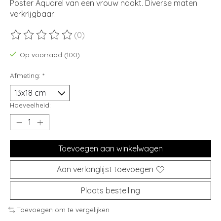
Poster Aquarel van een vrouw naakt. Diverse maten
verkrijgbaar.
(0)
De beoordeling van dit product is
0
van de 5
Op voorraad (100)
Afmeting:
*
Hoeveelheid:
Toevoegen aan winkelwagen
Aan verlanglijst toevoegen
Plaats bestelling
Toevoegen om te vergelijken