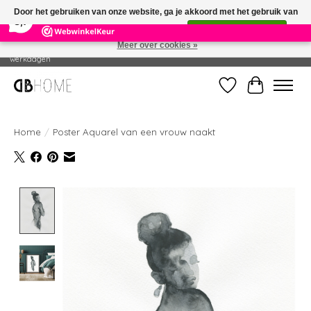
×
14
Reviews
Door het gebruiken van onze website, ga je akkoord met het gebruik van
8,7
cookies om onze website te verbeteren.
Dit bericht verbergen
Meer over cookies »
Geproduceerd in eigen drukkerij - Gratis verzending vanaf € 49 - Levertijd: 2-5
werkdagen
Verlanglijst
Winkelwag
Home
/
Poster Aquarel van een vrouw naakt
Product image slideshow Items