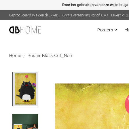
Door het gebruiken van onze website, ga
Geproduceerd in eigen drukkerij - Gratis verzending vanaf € 49 - Levertijd:
Posters
Mu
Home
/
Poster Black Cat_No3
Product image slideshow Items