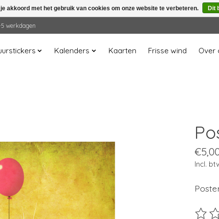
 je akkoord met het gebruik van cookies om onze website te verbeteren.
Dit 
 2-5 werkdagen
urstickers
Kalenders
Kaarten
Frisse wind
Over 
Po
€5,0
Incl. bt
Poste
De beo