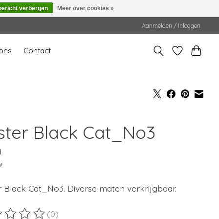
bericht verbergen
Meer over cookies »
Aanmelden / Inloggen
ons
Contact
ster Black Cat_No3
0
w
r Black Cat_No3. Diverse maten verkrijgbaar.
(0)
ordeling van dit product is
0
van de 5