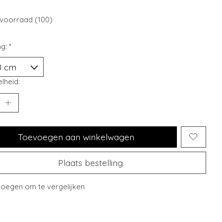
voorraad (100)
ng:
*
lheid:
Toevoegen aan winkelwagen
Plaats bestelling
oegen om te vergelijken