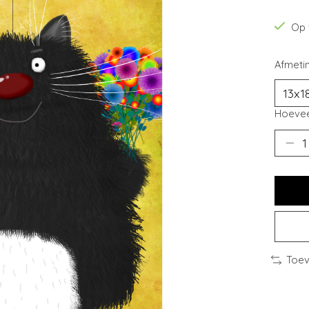
Op 
Afmeti
Hoevee
Toev