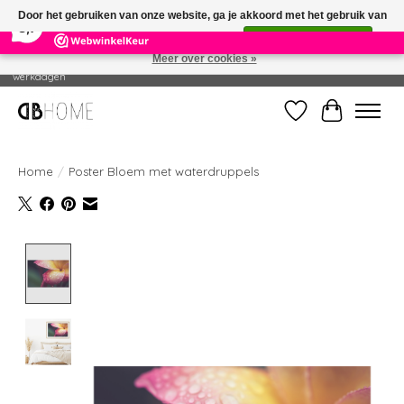
×
14
Reviews
Door het gebruiken van onze website, ga je akkoord met het gebruik van
8,7
cookies om onze website te verbeteren.
Dit bericht verbergen
Meer over cookies »
Geproduceerd in eigen drukkerij - Gratis verzending vanaf € 49 - Levertijd: 2-5
werkdagen
Verlanglijst
Winkelwag
Home
/
Poster Bloem met waterdruppels
Product image slideshow Items