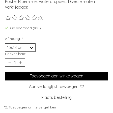
Poster Bloem met waterdruppels. Diverse maten
verkrijgbaar.
(0)
De beoordeling van dit product is
0
van de 5
Op voorraad (100)
Afmeting:
*
Hoeveelheid:
Toevoegen aan winkelwagen
Aan verlanglijst toevoegen
Plaats bestelling
Toevoegen om te vergelijken