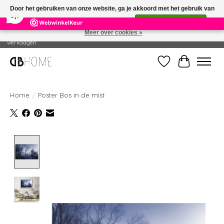
×
14
Reviews
Door het gebruiken van onze website, ga je akkoord met het gebruik van
8,7
cookies om onze website te verbeteren.
Dit bericht verbergen
Meer over cookies »
Geproduceerd in eigen drukkerij - Gratis verzending vanaf € 49 - Levertijd: 2-5
werkdagen
Verlanglijst
Winkelwag
Home
/
Poster Bos in de mist
Product image slideshow Items