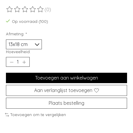
(0)
De beoordeling van dit product is
0
van de 5
Op voorraad (100)
Afmeting:
*
Hoeveelheid:
Toevoegen aan winkelwagen
Aan verlanglijst toevoegen
Plaats bestelling
Toevoegen om te vergelijken