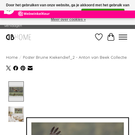
×
14
Reviews
Door het gebruiken van onze website, ga je akkoord met het gebruik van
8,7
cookies om onze website te verbeteren.
Dit bericht verbergen
Meer over cookies »
Geproduceerd in eigen drukkerij - Gratis verzending vanaf € 49 - Levertijd: 2-5
werkdagen
Verlanglijst
Winkelwag
Home
/
Poster Bruine Kiekendief_2 - Anton van Beek Collectie
Product image slideshow Items