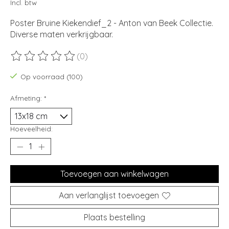
Incl. btw
Poster Bruine Kiekendief_2 - Anton van Beek Collectie.
Diverse maten verkrijgbaar.
(0)
De beoordeling van dit product is
0
van de 5
Op voorraad (100)
Afmeting:
*
Hoeveelheid:
Toevoegen aan winkelwagen
Aan verlanglijst toevoegen
Plaats bestelling