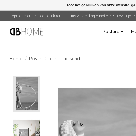
Door het gebruiken van onze website, ga
Geproduceerd in eigen drukkerij - Gratis verzending vanaf € 49 - Levertijd:
Posters
Mu
Home
/
Poster Circle in the sand
Product image slideshow Items