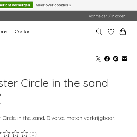
bericht verbergen
Meer over cookies »
Aanmelden / Inloggen
ons
Contact
ter Circle in the sand
0
w
 Circle in the sand. Diverse maten verkrijgbaar.
(0)
ordeling van dit product is
0
van de 5