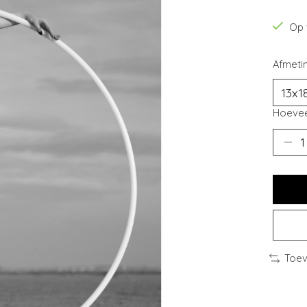
Op 
Afmeti
Hoevee
Toev