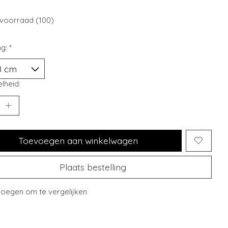
voorraad (100)
ng:
*
lheid:
Toevoegen aan winkelwagen
Plaats bestelling
oegen om te vergelijken