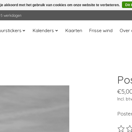
 je akkoord met het gebruik van cookies om onze website te verbeteren.
Dit 
 2-5 werkdagen
urstickers
Kalenders
Kaarten
Frisse wind
Over 
Pos
€5,0
Incl. bt
Poster
De beo