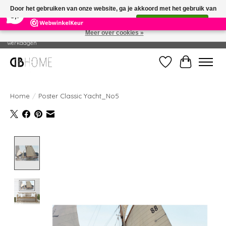
×
14
Reviews
Door het gebruiken van onze website, ga je akkoord met het gebruik van
8,7
cookies om onze website te verbeteren.
Dit bericht verbergen
Meer over cookies »
Geproduceerd in eigen drukkerij - Gratis verzending vanaf € 49 - Levertijd: 2-5
werkdagen
Verlanglijst
Winkelwag
Home
/
Poster Classic Yacht_No5
Product image slideshow Items