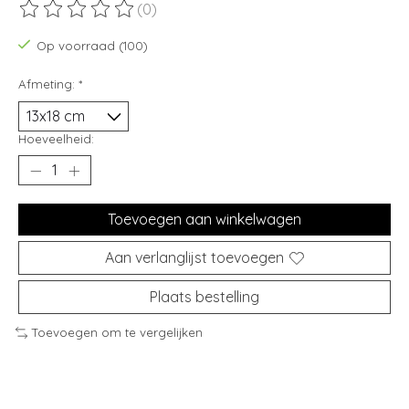
(0)
De beoordeling van dit product is
0
van de 5
Op voorraad (100)
Afmeting:
*
Hoeveelheid:
Toevoegen aan winkelwagen
Aan verlanglijst toevoegen
Plaats bestelling
Toevoegen om te vergelijken