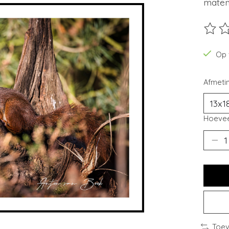
maten 
De beo
Op 
Afmeti
Hoevee
Toev