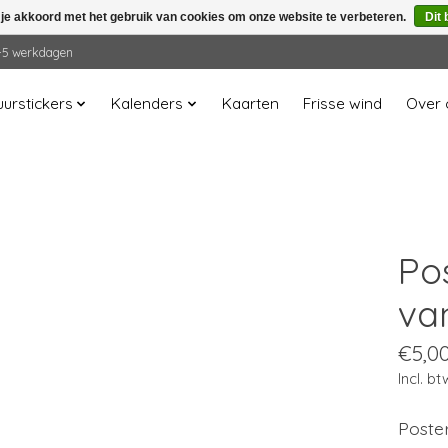
 je akkoord met het gebruik van cookies om onze website te verbeteren.
Dit 
 2-5 werkdagen
urstickers
Kalenders
Kaarten
Frisse wind
Over 
Po
va
€5,0
Incl. bt
Poster