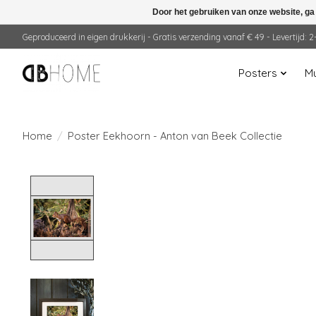
Door het gebruiken van onze website, ga
Geproduceerd in eigen drukkerij - Gratis verzending vanaf € 49 - Levertijd:
Posters
Mu
Home
/
Poster Eekhoorn - Anton van Beek Collectie
Product image slideshow Items