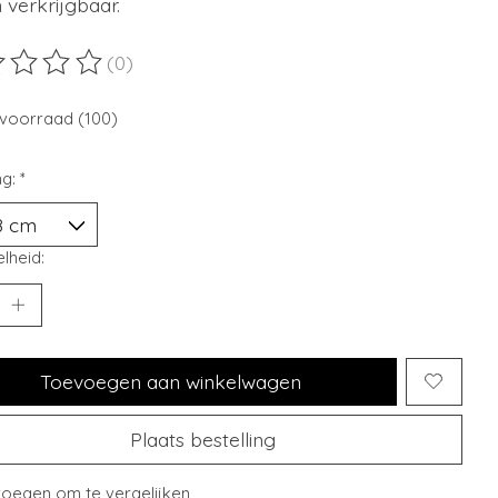
verkrijgbaar.
(0)
ordeling van dit product is
0
van de 5
voorraad (100)
ng:
*
lheid:
Toevoegen aan winkelwagen
Plaats bestelling
oegen om te vergelijken