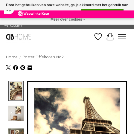
×
14
Reviews
Door het gebruiken van onze website, ga je akkoord met het gebruik van
8,7
cookies om onze website te verbeteren.
Dit bericht verbergen
Meer over cookies »
Geproduceerd in eigen drukkerij - Gratis verzending vanaf € 49 - Levertijd: 2-5
werkdagen
Verlanglijst
Winkelwag
Home
/
Poster Eiffeltoren No2
Product image slideshow Items