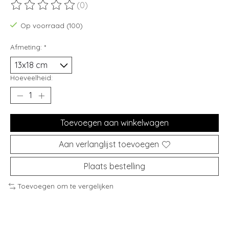
(0)
De beoordeling van dit product is
0
van de 5
Op voorraad (100)
Afmeting:
*
Hoeveelheid:
Toevoegen aan winkelwagen
Aan verlanglijst toevoegen
Plaats bestelling
Toevoegen om te vergelijken