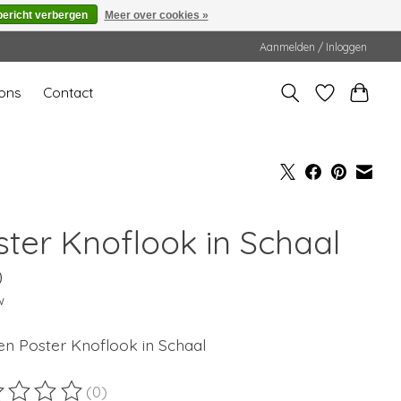
bericht verbergen
Meer over cookies »
Aanmelden / Inloggen
ons
Contact
ster Knoflook in Schaal
0
w
ven Poster Knoflook in Schaal
(0)
ordeling van dit product is
0
van de 5