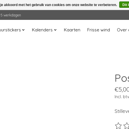
 je akkoord met het gebruik van cookies om onze website te verbeteren.
Dit 
 2-5 werkdagen
urstickers
Kalenders
Kaarten
Frisse wind
Over 
Po
€5,0
Incl. bt
Stille
De beo