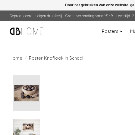
Door het gebruiken van onze website, ga
Geproduceerd in eigen drukkerij - Gratis verzending vanaf € 49 - Levertijd:
Posters
Mu
Home
/
Poster Knoflook in Schaal
Product image slideshow Items