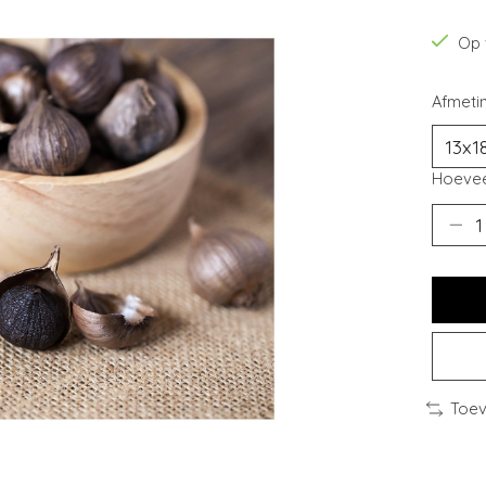
Op 
Afmeti
Hoevee
Toev