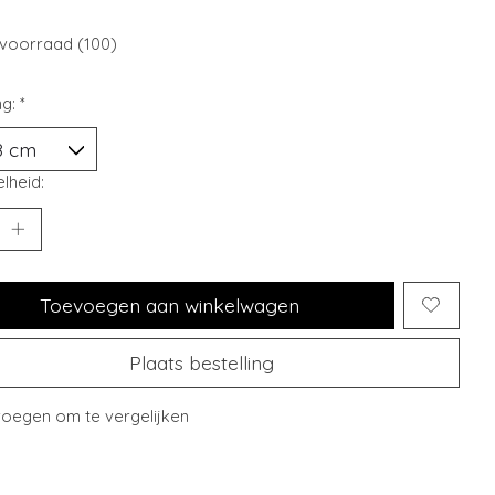
voorraad (100)
ng:
*
lheid:
Toevoegen aan winkelwagen
Plaats bestelling
oegen om te vergelijken