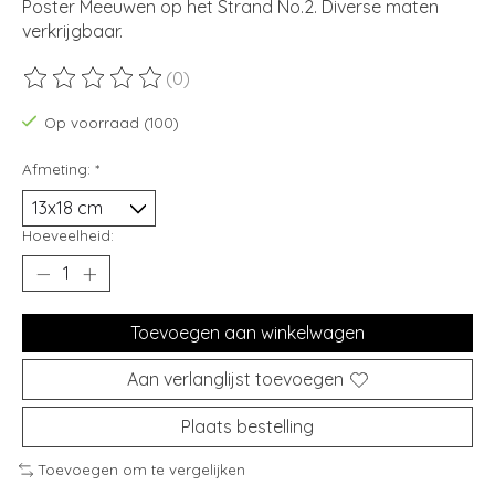
Poster Meeuwen op het Strand No.2. Diverse maten
verkrijgbaar.
(0)
De beoordeling van dit product is
0
van de 5
Op voorraad (100)
Afmeting:
*
Hoeveelheid:
Toevoegen aan winkelwagen
Aan verlanglijst toevoegen
Plaats bestelling
Toevoegen om te vergelijken