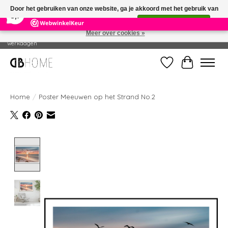
×
14
Reviews
Door het gebruiken van onze website, ga je akkoord met het gebruik van
8,7
cookies om onze website te verbeteren.
Dit bericht verbergen
Meer over cookies »
Geproduceerd in eigen drukkerij - Gratis verzending vanaf € 49 - Levertijd: 2-5
werkdagen
Verlanglijst
Winkelwag
Home
/
Poster Meeuwen op het Strand No.2
Product image slideshow Items