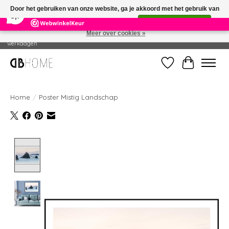
×
14
Reviews
Door het gebruiken van onze website, ga je akkoord met het gebruik van
8,7
cookies om onze website te verbeteren.
Dit bericht verbergen
Meer over cookies »
Geproduceerd in eigen drukkerij - Gratis verzending vanaf € 49 - Levertijd: 2-5
werkdagen
Verlanglijst
Winkelwag
Home
/
Poster Mistig Landschap
Product image slideshow Items