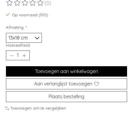
(0)
De beoordeling van dit product is
0
van de 5
Op voorraad (100)
Afmeting:
*
Hoeveelheid:
Toevoegen aan winkelwagen
Aan verlanglijst toevoegen
Plaats bestelling
Toevoegen om te vergelijken