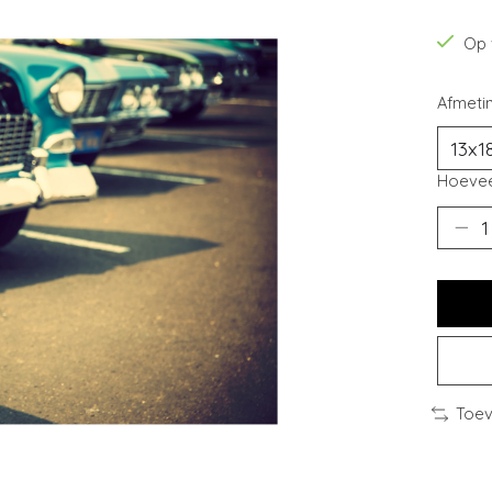
Op 
Afmeti
Hoevee
Toev