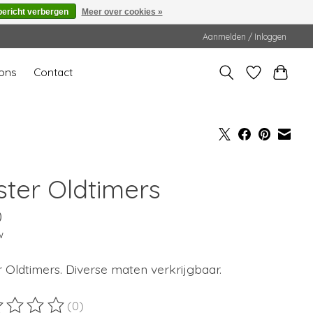
bericht verbergen
Meer over cookies »
Aanmelden / Inloggen
ons
Contact
ster Oldtimers
0
w
 Oldtimers. Diverse maten verkrijgbaar.
(0)
ordeling van dit product is
0
van de 5