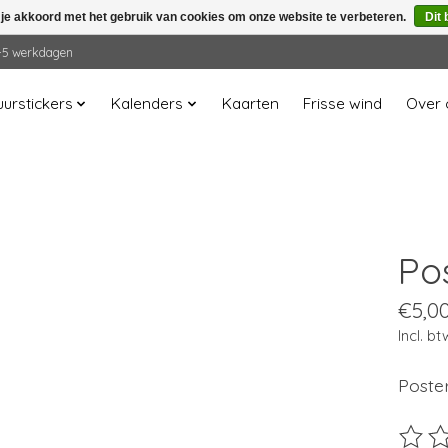
 je akkoord met het gebruik van cookies om onze website te verbeteren.
Dit 
 2-5 werkdagen
urstickers
Kalenders
Kaarten
Frisse wind
Over 
Po
€5,0
Incl. bt
Poster
De beo