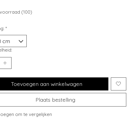
voorraad (100)
ng:
*
lheid:
Toevoegen aan winkelwagen
Plaats bestelling
oegen om te vergelijken