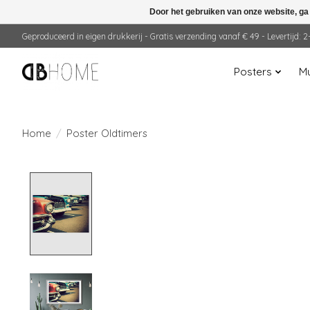
Door het gebruiken van onze website, ga
Geproduceerd in eigen drukkerij - Gratis verzending vanaf € 49 - Levertijd:
Posters
Mu
Home
/
Poster Oldtimers
Product image slideshow Items