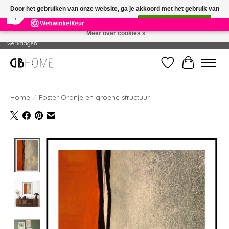
×
14
Reviews
Door het gebruiken van onze website, ga je akkoord met het gebruik van
8,7
cookies om onze website te verbeteren.
Dit bericht verbergen
Meer over cookies »
Geproduceerd in eigen drukkerij - Gratis verzending vanaf € 49 - Levertijd: 2-5
werkdagen
Verlanglijst
Winkelwag
Home
/
Poster Oranje en groene structuur
Product image slideshow Items