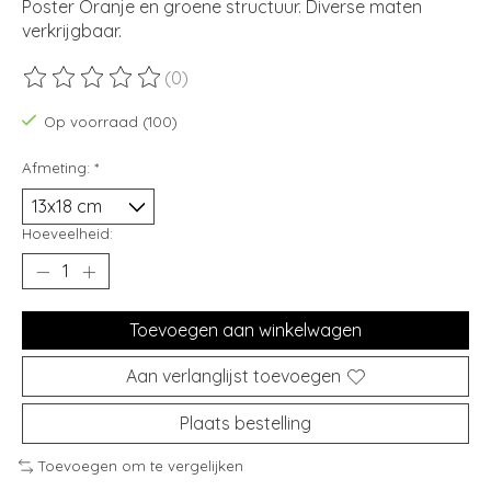
Poster Oranje en groene structuur. Diverse maten
verkrijgbaar.
(0)
De beoordeling van dit product is
0
van de 5
Op voorraad (100)
Afmeting:
*
Hoeveelheid:
Toevoegen aan winkelwagen
Aan verlanglijst toevoegen
Plaats bestelling
Toevoegen om te vergelijken