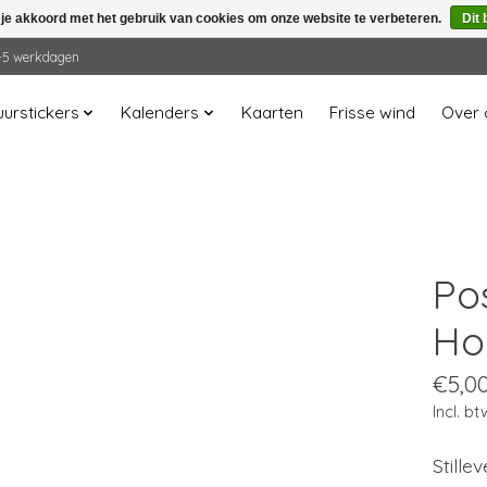
 je akkoord met het gebruik van cookies om onze website te verbeteren.
Dit 
 2-5 werkdagen
urstickers
Kalenders
Kaarten
Frisse wind
Over 
Po
Ho
€5,0
Incl. bt
Stille