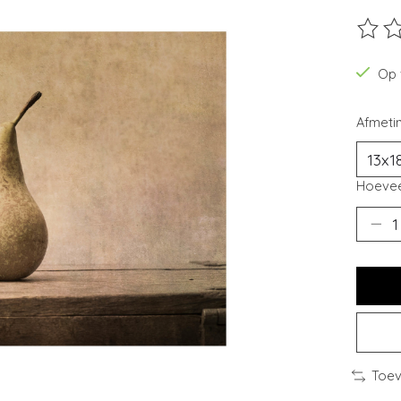
De beo
Op 
Afmeti
Hoevee
Toev