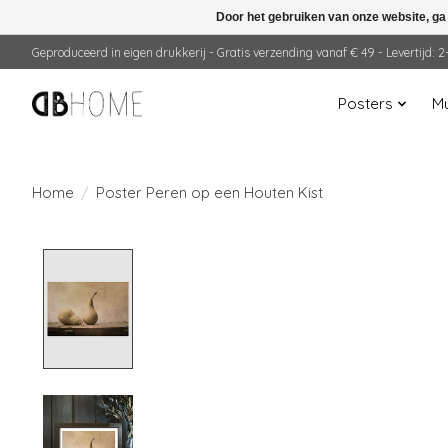
Door het gebruiken van onze website, ga
Geproduceerd in eigen drukkerij - Gratis verzending vanaf € 49 - Levertijd:
Posters
Mu
Home
/
Poster Peren op een Houten Kist
Product image slideshow Items