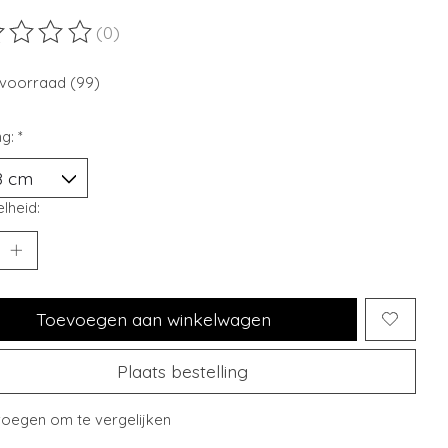
(0)
ordeling van dit product is
0
van de 5
voorraad (99)
ng:
*
lheid:
Toevoegen aan winkelwagen
Plaats bestelling
oegen om te vergelijken