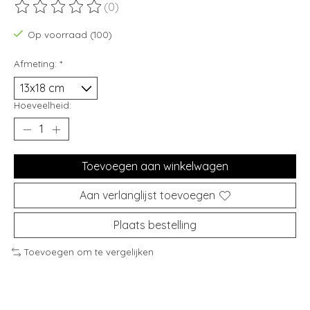
(0)
De beoordeling van dit product is
0
van de 5
Op voorraad (100)
Afmeting:
*
Hoeveelheid:
Toevoegen aan winkelwagen
Aan verlanglijst toevoegen
Plaats bestelling
Toevoegen om te vergelijken