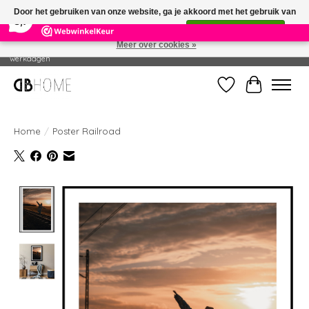
×
14
Reviews
Door het gebruiken van onze website, ga je akkoord met het gebruik van
8,7
cookies om onze website te verbeteren.
Dit bericht verbergen
Meer over cookies »
Geproduceerd in eigen drukkerij - Gratis verzending vanaf € 49 - Levertijd: 2-5
werkdagen
Verlanglijst
Winkelwag
Home
/
Poster Railroad
Product image slideshow Items