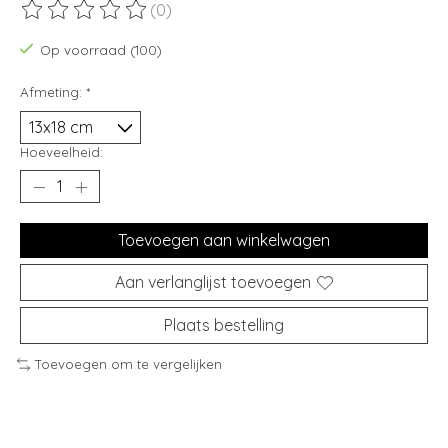
(0)
De beoordeling van dit product is
0
van de 5
Op voorraad (100)
Afmeting:
*
Hoeveelheid:
Toevoegen aan winkelwagen
Aan verlanglijst toevoegen
Plaats bestelling
Toevoegen om te vergelijken