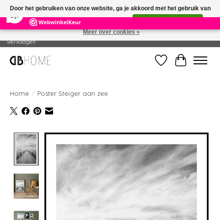
×
14
Reviews
Door het gebruiken van onze website, ga je akkoord met het gebruik van
8,7
cookies om onze website te verbeteren.
Dit bericht verbergen
Meer over cookies »
Geproduceerd in eigen drukkerij - Gratis verzending vanaf € 49 - Levertijd: 2-5
werkdagen
Verlanglijst
Winkelwag
Home
/
Poster Steiger aan zee
Product image slideshow Items