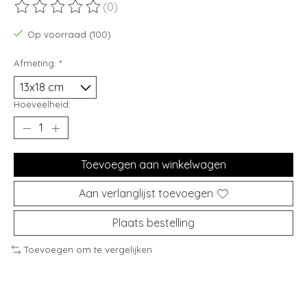
(0)
De beoordeling van dit product is
0
van de 5
Op voorraad (100)
Afmeting:
*
Hoeveelheid:
Toevoegen aan winkelwagen
Aan verlanglijst toevoegen
Plaats bestelling
Toevoegen om te vergelijken