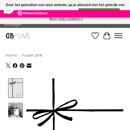
×
14
Reviews
Door het gebruiken van onze website, ga je akkoord met het gebruik van
8,7
cookies om onze website te verbeteren.
Dit bericht verbergen
Meer over cookies »
Geproduceerd in eigen drukkerij - Gratis verzending vanaf € 49 - Levertijd: 2-5
werkdagen
Verlanglijst
Winkelwag
Home
/
Poster Strik
Product image slideshow Items