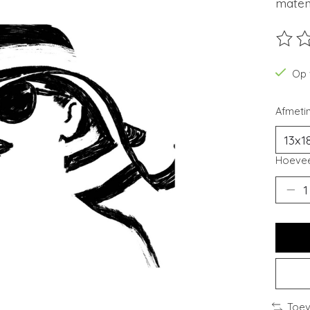
maten 
De beo
Op 
Afmeti
Hoevee
Toev