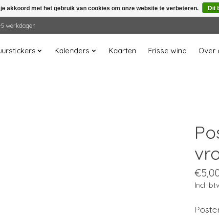
 je akkoord met het gebruik van cookies om onze website te verbeteren.
Dit 
 2-5 werkdagen
urstickers
Kalenders
Kaarten
Frisse wind
Over 
Po
vr
€5,0
Incl. bt
Poste