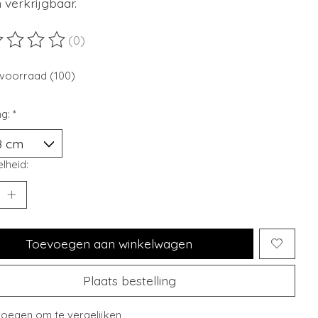
verkrijgbaar.
(0)
ordeling van dit product is
0
van de 5
voorraad (100)
ng:
*
lheid:
Toevoegen aan winkelwagen
Plaats bestelling
oegen om te vergelijken