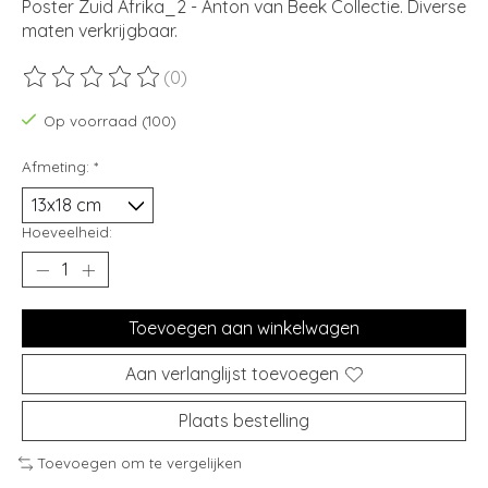
Poster Zuid Afrika_2 - Anton van Beek Collectie. Diverse
maten verkrijgbaar.
(0)
De beoordeling van dit product is
0
van de 5
Op voorraad (100)
Afmeting:
*
Hoeveelheid:
Toevoegen aan winkelwagen
Aan verlanglijst toevoegen
Plaats bestelling
Toevoegen om te vergelijken