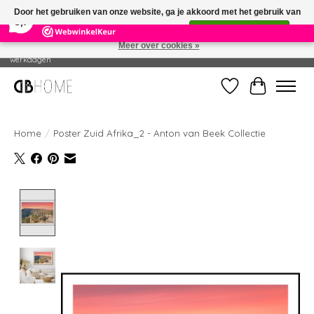
×
14
Reviews
Door het gebruiken van onze website, ga je akkoord met het gebruik van
8,7
cookies om onze website te verbeteren.
Dit bericht verbergen
Meer over cookies »
Geproduceerd in eigen drukkerij - Gratis verzending vanaf € 49 - Levertijd: 2-5
werkdagen
Verlanglijst
Winkelwag
Home
/
Poster Zuid Afrika_2 - Anton van Beek Collectie
Product image slideshow Items