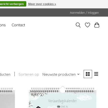
bericht verbergen
Meer over cookies »
Aanmelden / Inloggen
ons
Contact
ducten
Sorteren op
Nieuwste producten