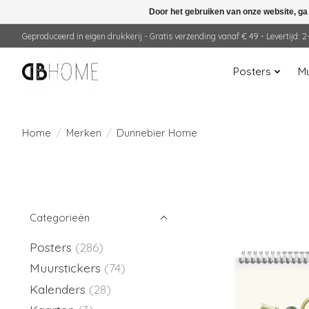
Door het gebruiken van onze website, ga
Geproduceerd in eigen drukkerij - Gratis verzending vanaf € 49 - Levertijd:
Posters
Mu
Home
/
Merken
/
Dunnebier Home
Categorieën
Posters
(286)
Muurstickers
(74)
Kalenders
(28)