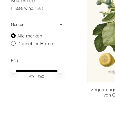
Kaarten
(3)
Frisse wind
(58)
Merken
Alle merken
Dunnebier Home
Prijs
Minimale prijswaarde
Price maximum value
€
0
- €
60
Verjaardags
van G