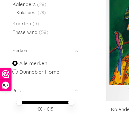
Kalenders
(28)
Kalenders
(28)
Kaarten
(3)
Frisse wind
(58)
Merken
Alle merken
Dunnebier Home
8,7
Prijs
Minimale prijswaarde
Price maximum value
Kalende
€
0
- €
15