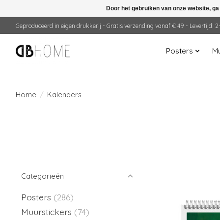
Door het gebruiken van onze website, ga
Geproduceerd in eigen drukkerij - Gratis verzending vanaf € 49 - Levertijd:
Posters
Mu
Home
/
Kalenders
Categorieën
Posters
(286)
Muurstickers
(74)